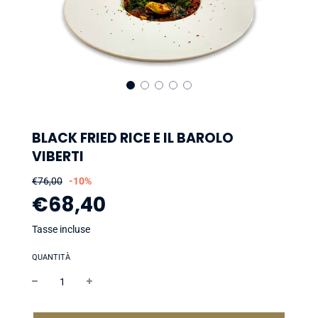
BLACK FRIED RICE E IL BAROLO
VIBERTI
Prezzo
Prezzo
€76,00
-
10%
di
€68,40
vendita
Tasse incluse
QUANTITÀ